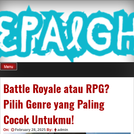
Skip
Mnepalghopa
to
content
Review Game
Terkini Paling
Menu
Seluruh Di
Battle Royale atau RPG?
Pilih Genre yang Paling
Indonesia
Cocok Untukmu!
On:
February 28, 2025
By:
admin