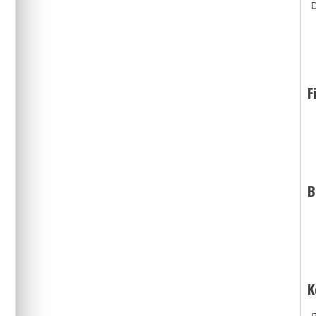
D
F
B
K