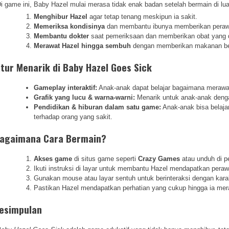
i game ini, Baby Hazel mulai merasa tidak enak badan setelah bermain di lu
Menghibur Hazel
agar tetap tenang meskipun ia sakit.
Memeriksa kondisinya
dan membantu ibunya memberikan peraw
Membantu dokter
saat pemeriksaan dan memberikan obat yang d
Merawat Hazel hingga sembuh
dengan memberikan makanan berg
itur Menarik di Baby Hazel Goes Sick
Gameplay interaktif:
Anak-anak dapat belajar bagaimana merawa
Grafik yang lucu & warna-warni:
Menarik untuk anak-anak denga
Pendidikan & hiburan dalam satu game:
Anak-anak bisa belaja
terhadap orang yang sakit.
agaimana Cara Bermain?
Akses game
di situs game seperti
Crazy Games
atau unduh di p
Ikuti instruksi di layar untuk membantu Hazel mendapatkan peraw
Gunakan mouse atau layar sentuh untuk berinteraksi dengan kar
Pastikan Hazel mendapatkan perhatian yang cukup hingga ia mera
esimpulan