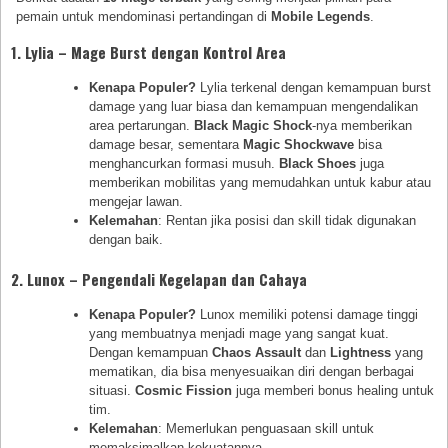
pemain untuk mendominasi pertandingan di
Mobile Legends
.
1.
Lylia – Mage Burst dengan Kontrol Area
Kenapa Populer?
Lylia terkenal dengan kemampuan burst
damage yang luar biasa dan kemampuan mengendalikan
area pertarungan.
Black Magic Shock
-nya memberikan
damage besar, sementara
Magic Shockwave
bisa
menghancurkan formasi musuh.
Black Shoes
juga
memberikan mobilitas yang memudahkan untuk kabur atau
mengejar lawan.
Kelemahan
: Rentan jika posisi dan skill tidak digunakan
dengan baik.
2.
Lunox – Pengendali Kegelapan dan Cahaya
Kenapa Populer?
Lunox memiliki potensi damage tinggi
yang membuatnya menjadi mage yang sangat kuat.
Dengan kemampuan
Chaos Assault
dan
Lightness
yang
mematikan, dia bisa menyesuaikan diri dengan berbagai
situasi.
Cosmic Fission
juga memberi bonus healing untuk
tim.
Kelemahan
: Memerlukan penguasaan skill untuk
memaksimalkan kekuatannya.