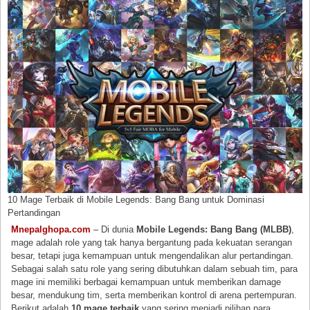
10 Mage Terbaik di Mobile Legends: Bang Bang untuk Dominasi
Pertandingan
Mnepalghopa.com
– Di dunia
Mobile Legends: Bang Bang (MLBB)
,
mage adalah role yang tak hanya bergantung pada kekuatan serangan
besar, tetapi juga kemampuan untuk mengendalikan alur pertandingan.
Sebagai salah satu role yang sering dibutuhkan dalam sebuah tim, para
mage ini memiliki berbagai kemampuan untuk memberikan damage
besar, mendukung tim, serta memberikan kontrol di arena pertempuran.
Berikut adalah
10 mage terbaik
yang sering menjadi pilihan para