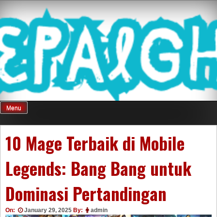
Skip
Mnepalghopa
to
content
Review Game
Terkini Paling
Menu
Seluruh Di
10 Mage Terbaik di Mobile
Legends: Bang Bang untuk
Indonesia
Dominasi Pertandingan
On:
January 29, 2025
By:
admin