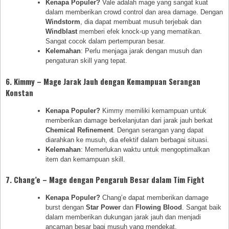
Kenapa Populer?
Vale adalah mage yang sangat kuat
dalam memberikan crowd control dan area damage. Dengan
Windstorm
, dia dapat membuat musuh terjebak dan
Windblast
memberi efek knock-up yang mematikan.
Sangat cocok dalam pertempuran besar.
Kelemahan
: Perlu menjaga jarak dengan musuh dan
pengaturan skill yang tepat.
6.
Kimmy – Mage Jarak Jauh dengan Kemampuan Serangan
Konstan
Kenapa Populer?
Kimmy memiliki kemampuan untuk
memberikan damage berkelanjutan dari jarak jauh berkat
Chemical Refinement
. Dengan serangan yang dapat
diarahkan ke musuh, dia efektif dalam berbagai situasi.
Kelemahan
: Memerlukan waktu untuk mengoptimalkan
item dan kemampuan skill.
7.
Chang’e – Mage dengan Pengaruh Besar dalam Tim Fight
Kenapa Populer?
Chang’e dapat memberikan damage
burst dengan
Star Power
dan
Flowing Blood
. Sangat baik
dalam memberikan dukungan jarak jauh dan menjadi
ancaman besar bagi musuh yang mendekat.