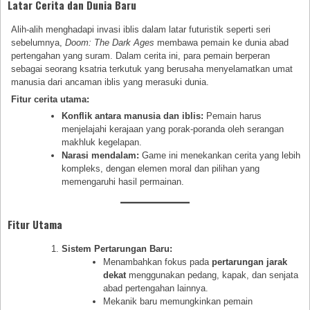
Latar Cerita dan Dunia Baru
Alih-alih menghadapi invasi iblis dalam latar futuristik seperti seri
sebelumnya,
Doom: The Dark Ages
membawa pemain ke dunia abad
pertengahan yang suram. Dalam cerita ini, para pemain berperan
sebagai seorang ksatria terkutuk yang berusaha menyelamatkan umat
manusia dari ancaman iblis yang merasuki dunia.
Fitur cerita utama:
Konflik antara manusia dan iblis:
Pemain harus
menjelajahi kerajaan yang porak-poranda oleh serangan
makhluk kegelapan.
Narasi mendalam:
Game ini menekankan cerita yang lebih
kompleks, dengan elemen moral dan pilihan yang
memengaruhi hasil permainan.
Fitur Utama
Sistem Pertarungan Baru:
Menambahkan fokus pada
pertarungan jarak
dekat
menggunakan pedang, kapak, dan senjata
abad pertengahan lainnya.
Mekanik baru memungkinkan pemain