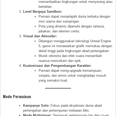
memanfaatkan lingkungan untuk menyerang atau
bertahan.
Level Bergaya Sandbox:
Pemain dapat menjelajahi dunia terbuka dengan
misi utama dan sampingan.
Peta yang dinamis dipenuhi dengan rahasia,
jebakan, dan elemen cerita.
Visual dan Atmosfer:
Dibangun menggunakan teknologi Unreal Engine
5, game ini menawarkan grafik memukau dengan
detail tinggi pada lingkungan abad pertengahan.
Musik orkestra dan efek suara menambah
nuansa mencekam dan epik.
Kustomisasi dan Pengembangan Karakter:
Pemain dapat meng-upgrade kemampuan,
senjata, dan armor untuk menghadapi musuh
yang semakin kuat.
Mode Permainan
Kampanye Solo:
Fokus pada eksplorasi dunia abad
pertengahan dan pertempuran melawan iblis.
Mode Multiplayer:
Termasuk pertempuran tim dan co-op